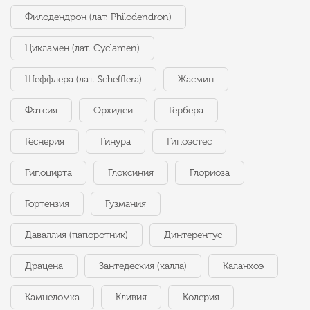
Филодендрон (лат. Philodendron)
Цикламен (лат. Cyclamen)
Шеффлера (лат. Schefflera)
Жасмин
Фатсия
Орхидеи
Гербера
Геснерия
Гинура
Гипоэстес
Гипоцирта
Глоксиния
Глориоза
Гортензия
Гузмания
Даваллия (папоротник)
Динтерентус
Драцена
Зантедеския (калла)
Каланхоэ
Камнеломка
Кливия
Колерия