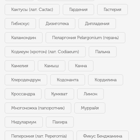
Кактусы (лат. Cactac)
Гардения
Гастерия
Гибискус
Дизиготека
Дипладения
Каламондин
Пеларгония Pelargonium (герань)
Кодиеум (кротон) (лат. Codiaeum)
Пальма
Камелия
Камыш
Канна
Клеродендрум
Кодонанта
Кордилина
Кроссандра
Кумкват
Лимон
Многоножка (папоротник)
Муррайя
Нидулариум
Пахира
Пеперомия (лат. Peperomia)
Фикус Бенджамина