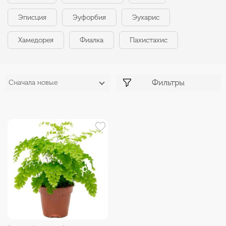
Эписция
Эуфорбия
Эухарис
Хамедорея
Фиалка
Пахистахис
Фильтры
Сначала новые