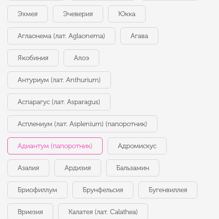
Эхмея
Эчеверия
Юкка
Аглаонема (лат. Aglaonema)
Агава
Якобиния
Алоэ
Антуриум (лат. Anthurium)
Аспарагус (лат. Asparagus)
Асплениум (лат. Asplenium) (папоротник)
Адиантум (папоротник)
Адромискус
Азалия
Ардизия
Бальзамин
Бриофиллум
Брунфельсия
Бугенвиллея
Вриезия
Калатея (лат. Calathea)