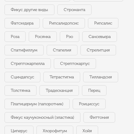
Фикус другие виды
Строманта
Фатсхедера
Рипсалидопсис
Рипсалис
Роза
Росянка
Рэо
Сансевьера
Спатифиллум
Стапелия
Стрелитция
Стрептокарпелла
Стрептокарпус
Сциндапсус
Тетрастигма
Тилландсия
Толстянка
Традесканция
Перец
Платицериум (папоротник)
Роициссус
Фикус каучуконосный (эластика)
Фиттония
Циперус
Хлорофитум
Хойя