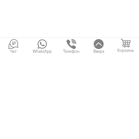
Корзина
Чат
WhatsApp
Телефон
Вверх
Войти в Личный кабинет
Собранные букеты
Игрушки
Сувениры
Цветы и Магия © 2026
Все права защищены