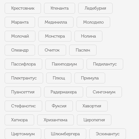
Крестовник
Ктенанта
Ледебурия
Маранта
Мединилла
Молодило
Молочай
Монстера
Нолина
Олеандр
Очиток
Паслен
Пассифлора
Пахиподиум
Педилантус
Плектрантус
Плющ
Примула
Пуансеттия
Радермахера
Сингониум
Стефанотис
Фуксия
Хавортия
Хатиора
Хризантема
Церопегия
Циртомиум
Шлюмбергера
Эсхинантус