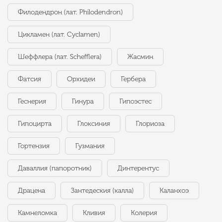
Филодендрон (лат. Philodendron)
Цикламен (лат. Cyclamen)
Шеффлера (лат. Schefflera)
Жасмин
Фатсия
Орхидеи
Гербера
Геснерия
Гинура
Гипоэстес
Гипоцирта
Глоксиния
Глориоза
Гортензия
Гузмания
Даваллия (папоротник)
Динтерентус
Драцена
Зантедеския (калла)
Каланхоэ
Камнеломка
Кливия
Колерия