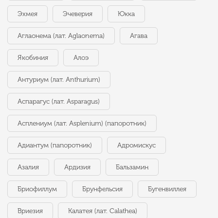
Эхмея
Эчеверия
Юкка
Аглаонема (лат. Aglaonema)
Агава
Якобиния
Алоэ
Антуриум (лат. Anthurium)
Аспарагус (лат. Asparagus)
Асплениум (лат. Asplenium) (папоротник)
Адиантум (папоротник)
Адромискус
Азалия
Ардизия
Бальзамин
Бриофиллум
Брунфельсия
Бугенвиллея
Вриезия
Калатея (лат. Calathea)