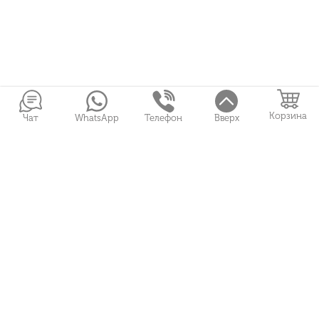
Корзина
Чат
WhatsApp
Телефон
Вверх
Войти в Личный кабинет
Собранные букеты
Игрушки
Сувениры
Цветы и Магия © 2026
Все права защищены