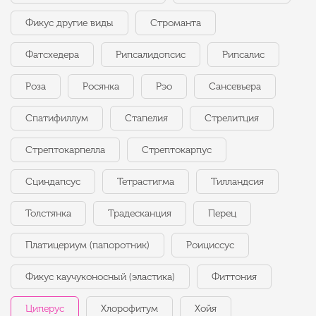
Фикус другие виды
Строманта
Фатсхедера
Рипсалидопсис
Рипсалис
Роза
Росянка
Рэо
Сансевьера
Спатифиллум
Стапелия
Стрелитция
Стрептокарпелла
Стрептокарпус
Сциндапсус
Тетрастигма
Тилландсия
Толстянка
Традесканция
Перец
Платицериум (папоротник)
Роициссус
Фикус каучуконосный (эластика)
Фиттония
Циперус
Хлорофитум
Хойя