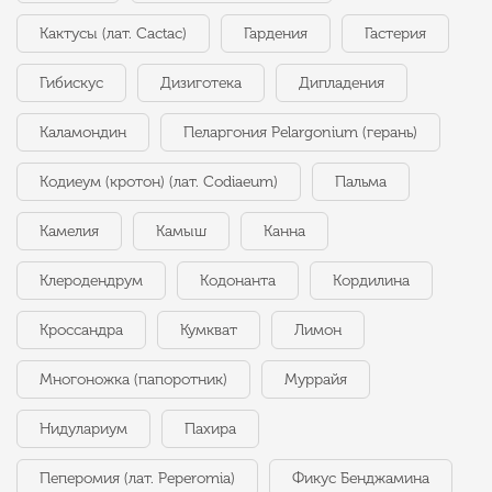
Кактусы (лат. Cactac)
Гардения
Гастерия
Гибискус
Дизиготека
Дипладения
Каламондин
Пеларгония Pelargonium (герань)
Кодиеум (кротон) (лат. Codiaeum)
Пальма
Камелия
Камыш
Канна
Клеродендрум
Кодонанта
Кордилина
Кроссандра
Кумкват
Лимон
Многоножка (папоротник)
Муррайя
Нидулариум
Пахира
Пеперомия (лат. Peperomia)
Фикус Бенджамина