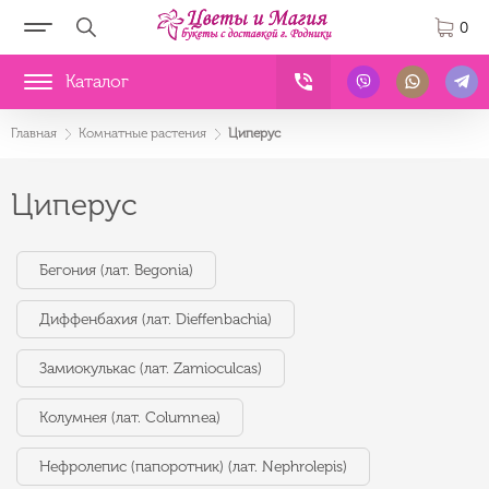
0
Каталог
Главная
Комнатные растения
Циперус
Циперус
Бегония (лат. Begonia)
Диффенбахия (лат. Dieffenbachia)
Замиокулькас (лат. Zamioculcas)
Колумнея (лат. Columnea)
Нефролепис (папоротник) (лат. Nephrolepis)