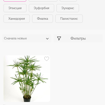
Эписция
Эуфорбия
Эухарис
Хамедорея
Фиалка
Пахистахис
Фильтры
Сначала новые