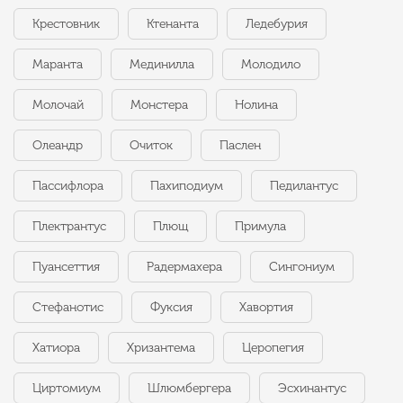
Крестовник
Ктенанта
Ледебурия
Маранта
Мединилла
Молодило
Молочай
Монстера
Нолина
Олеандр
Очиток
Паслен
Пассифлора
Пахиподиум
Педилантус
Плектрантус
Плющ
Примула
Пуансеттия
Радермахера
Сингониум
Стефанотис
Фуксия
Хавортия
Хатиора
Хризантема
Церопегия
Циртомиум
Шлюмбергера
Эсхинантус