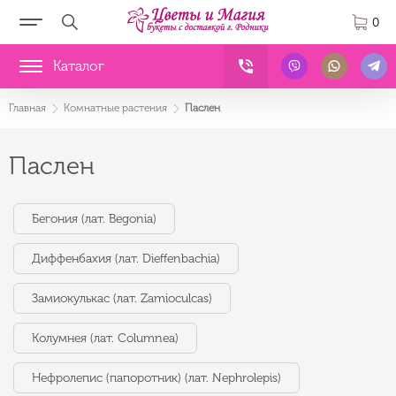
0
Каталог
Главная
Комнатные растения
Паслен
Паслен
Бегония (лат. Begonia)
Диффенбахия (лат. Dieffenbachia)
Замиокулькас (лат. Zamioculcas)
Колумнея (лат. Columnea)
Нефролепис (папоротник) (лат. Nephrolepis)