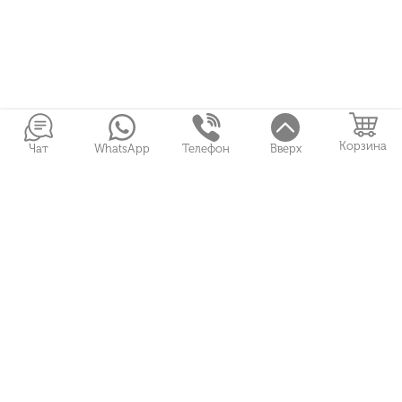
Корзина
Чат
WhatsApp
Телефон
Вверх
Войти в Личный кабинет
Собранные букеты
Игрушки
Сувениры
Цветы и Магия © 2026
Все права защищены