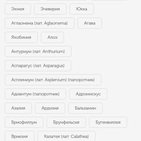
Эхмея
Эчеверия
Юкка
Аглаонема (лат. Aglaonema)
Агава
Якобиния
Алоэ
Антуриум (лат. Anthurium)
Аспарагус (лат. Asparagus)
Асплениум (лат. Asplenium) (папоротник)
Адиантум (папоротник)
Адромискус
Азалия
Ардизия
Бальзамин
Бриофиллум
Брунфельсия
Бугенвиллея
Вриезия
Калатея (лат. Calathea)