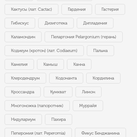
Кактусы (лат. Cactac)
Гардения
Гастерия
Гибискус
Дизиготека
Дипладения
Каламондин
Пеларгония Pelargonium (герань)
Кодиеум (кротон) (лат. Codiaeum)
Пальма
Камелия
Камыш
Канна
Клеродендрум
Кодонанта
Кордилина
Кроссандра
Кумкват
Лимон
Многоножка (папоротник)
Муррайя
Нидулариум
Пахира
Пеперомия (лат. Peperomia)
Фикус Бенджамина