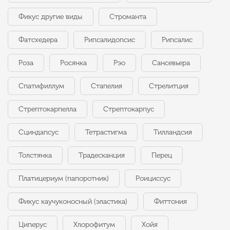
Фикус другие виды
Строманта
Фатсхедера
Рипсалидопсис
Рипсалис
Роза
Росянка
Рэо
Сансевьера
Спатифиллум
Стапелия
Стрелитция
Стрептокарпелла
Стрептокарпус
Сциндапсус
Тетрастигма
Тилландсия
Толстянка
Традесканция
Перец
Платицериум (папоротник)
Роициссус
Фикус каучуконосный (эластика)
Фиттония
Циперус
Хлорофитум
Хойя