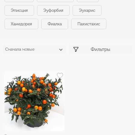
Эписция
Эуфорбия
Эухарис
Хамедорея
Фиалка
Пахистахис
Фильтры
Сначала новые