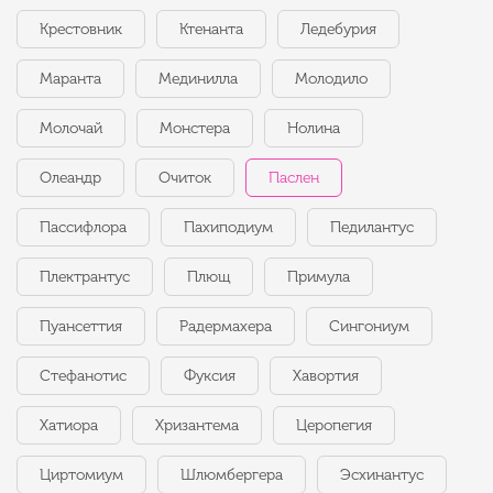
Крестовник
Ктенанта
Ледебурия
Маранта
Мединилла
Молодило
Молочай
Монстера
Нолина
Олеандр
Очиток
Паслен
Пассифлора
Пахиподиум
Педилантус
Плектрантус
Плющ
Примула
Пуансеттия
Радермахера
Сингониум
Стефанотис
Фуксия
Хавортия
Хатиора
Хризантема
Церопегия
Циртомиум
Шлюмбергера
Эсхинантус