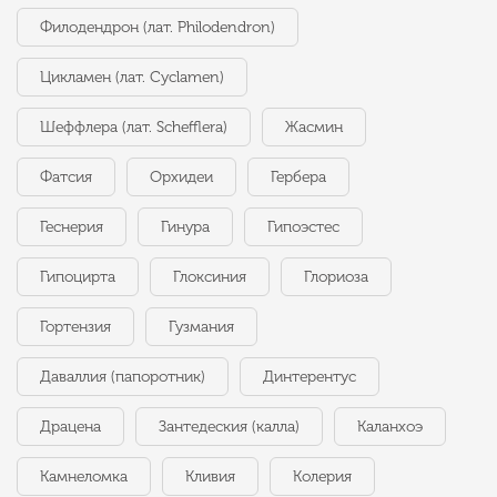
Филодендрон (лат. Philodendron)
Цикламен (лат. Cyclamen)
Шеффлера (лат. Schefflera)
Жасмин
Фатсия
Орхидеи
Гербера
Геснерия
Гинура
Гипоэстес
Гипоцирта
Глоксиния
Глориоза
Гортензия
Гузмания
Даваллия (папоротник)
Динтерентус
Драцена
Зантедеския (калла)
Каланхоэ
Камнеломка
Кливия
Колерия