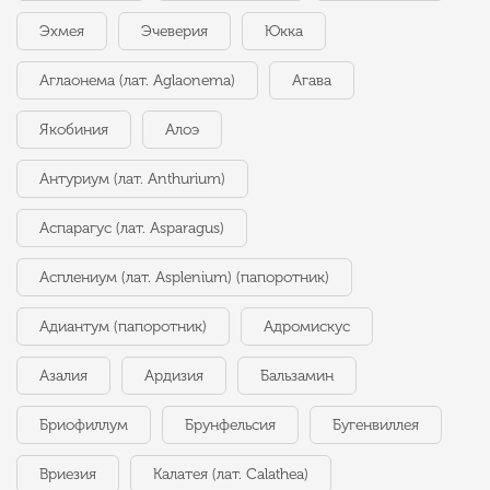
Эхмея
Эчеверия
Юкка
Аглаонема (лат. Aglaonema)
Агава
Якобиния
Алоэ
Антуриум (лат. Anthurium)
Аспарагус (лат. Asparagus)
Асплениум (лат. Asplenium) (папоротник)
Адиантум (папоротник)
Адромискус
Азалия
Ардизия
Бальзамин
Бриофиллум
Брунфельсия
Бугенвиллея
Вриезия
Калатея (лат. Calathea)