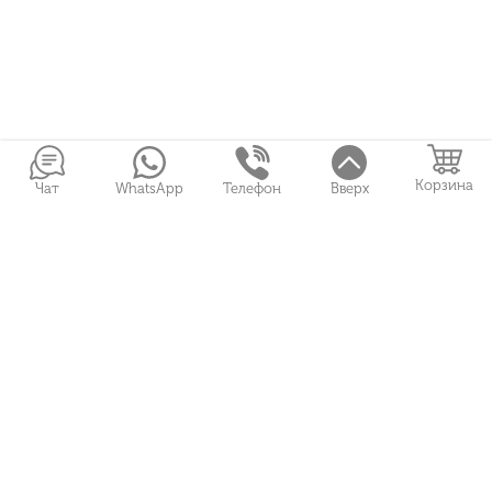
Корзина
Чат
WhatsApp
Телефон
Вверх
Войти в Личный кабинет
Собранные букеты
Игрушки
Сувениры
Цветы и Магия © 2026