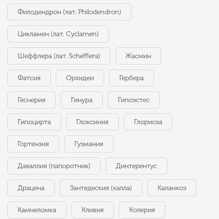
Филодендрон (лат. Philodendron)
Цикламен (лат. Cyclamen)
Шеффлера (лат. Schefflera)
Жасмин
Фатсия
Орхидеи
Гербера
Геснерия
Гинура
Гипоэстес
Гипоцирта
Глоксиния
Глориоза
Гортензия
Гузмания
Даваллия (папоротник)
Динтерентус
Драцена
Зантедеския (калла)
Каланхоэ
Камнеломка
Кливия
Колерия