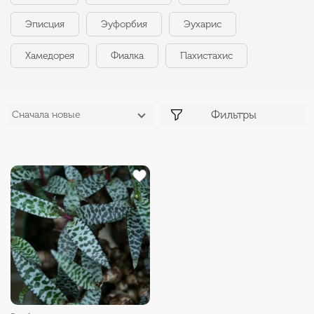
Эписция
Эуфорбия
Эухарис
Хамедорея
Фиалка
Пахистахис
Фильтры
Сначала новые