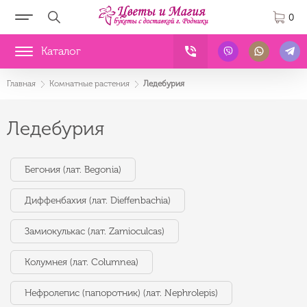
0
Каталог
Главная
Комнатные растения
Ледебурия
Ледебурия
Бегония (лат. Begonia)
Диффенбахия (лат. Dieffenbachia)
Замиокулькас (лат. Zamioculcas)
Колумнея (лат. Columnea)
Нефролепис (папоротник) (лат. Nephrolepis)