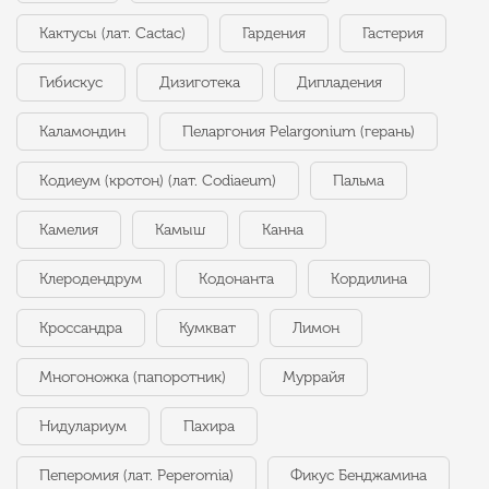
Кактусы (лат. Cactac)
Гардения
Гастерия
Гибискус
Дизиготека
Дипладения
Каламондин
Пеларгония Pelargonium (герань)
Кодиеум (кротон) (лат. Codiaeum)
Пальма
Камелия
Камыш
Канна
Клеродендрум
Кодонанта
Кордилина
Кроссандра
Кумкват
Лимон
Многоножка (папоротник)
Муррайя
Нидулариум
Пахира
Пеперомия (лат. Peperomia)
Фикус Бенджамина