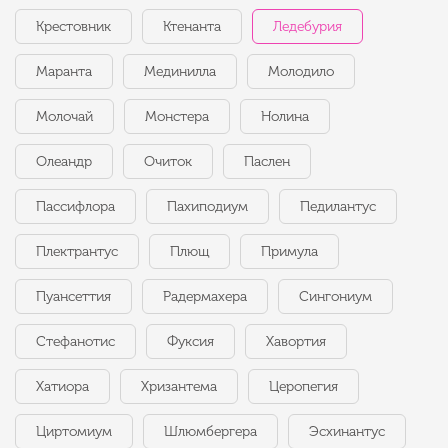
Крестовник
Ктенанта
Ледебурия
Маранта
Мединилла
Молодило
Молочай
Монстера
Нолина
Олеандр
Очиток
Паслен
Пассифлора
Пахиподиум
Педилантус
Плектрантус
Плющ
Примула
Пуансеттия
Радермахера
Сингониум
Стефанотис
Фуксия
Хавортия
Хатиора
Хризантема
Церопегия
Циртомиум
Шлюмбергера
Эсхинантус