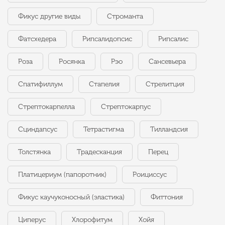
Фикус другие виды
Строманта
Фатсхедера
Рипсалидопсис
Рипсалис
Роза
Росянка
Рэо
Сансевьера
Спатифиллум
Стапелия
Стрелитция
Стрептокарпелла
Стрептокарпус
Сциндапсус
Тетрастигма
Тилландсия
Толстянка
Традесканция
Перец
Платицериум (папоротник)
Роициссус
Фикус каучуконосный (эластика)
Фиттония
Циперус
Хлорофитум
Хойя