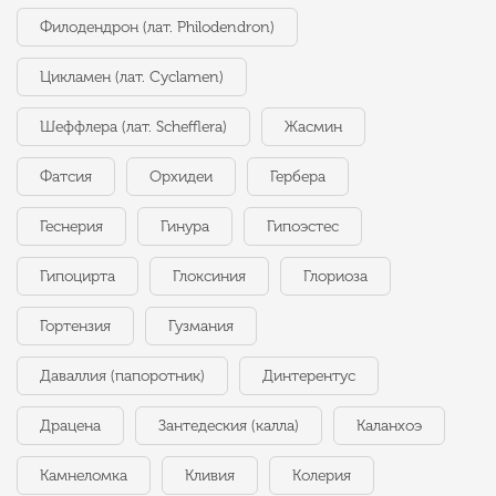
Филодендрон (лат. Philodendron)
Цикламен (лат. Cyclamen)
Шеффлера (лат. Schefflera)
Жасмин
Фатсия
Орхидеи
Гербера
Геснерия
Гинура
Гипоэстес
Гипоцирта
Глоксиния
Глориоза
Гортензия
Гузмания
Даваллия (папоротник)
Динтерентус
Драцена
Зантедеския (калла)
Каланхоэ
Камнеломка
Кливия
Колерия