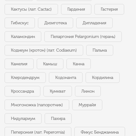
Кактусы (лат. Cactac)
Гардения
Гастерия
Гибискус
Дизиготека
Дипладения
Каламондин
Пеларгония Pelargonium (герань)
Кодиеум (кротон) (лат. Codiaeum)
Пальма
Камелия
Камыш
Канна
Клеродендрум
Кодонанта
Кордилина
Кроссандра
Кумкват
Лимон
Многоножка (папоротник)
Муррайя
Нидулариум
Пахира
Пеперомия (лат. Peperomia)
Фикус Бенджамина