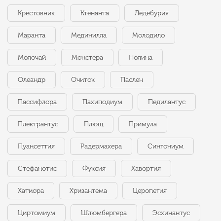
Крестовник
Ктенанта
Ледебурия
Маранта
Мединилла
Молодило
Молочай
Монстера
Нолина
Олеандр
Очиток
Паслен
Пассифлора
Пахиподиум
Педилантус
Плектрантус
Плющ
Примула
Пуансеттия
Радермахера
Сингониум
Стефанотис
Фуксия
Хавортия
Хатиора
Хризантема
Церопегия
Циртомиум
Шлюмбергера
Эсхинантус