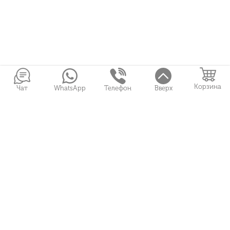
Корзина
Чат
WhatsApp
Телефон
Вверх
Войти в Личный кабинет
Собранные букеты
Игрушки
Сувениры
Цветы и Магия © 2026