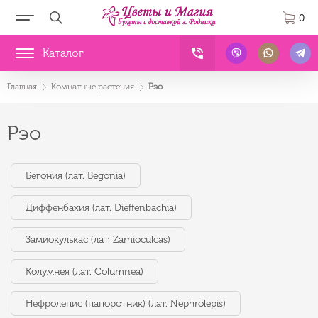
0
Каталог
Главная
Комнатные растения
Рэо
Рэо
Бегония (лат. Begonia)
Диффенбахия (лат. Dieffenbachia)
Замиокулькас (лат. Zamioculcas)
Колумнея (лат. Columnea)
Нефролепис (папоротник) (лат. Nephrolepis)