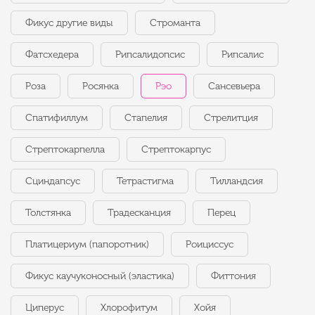
Фикус другие виды
Строманта
Фатсхедера
Рипсалидопсис
Рипсалис
Роза
Росянка
Рэо
Сансевьера
Спатифиллум
Стапелия
Стрелитция
Стрептокарпелла
Стрептокарпус
Сциндапсус
Тетрастигма
Тилландсия
Толстянка
Традесканция
Перец
Платицериум (папоротник)
Роициссус
Фикус каучуконосный (эластика)
Фиттония
Циперус
Хлорофитум
Хойя