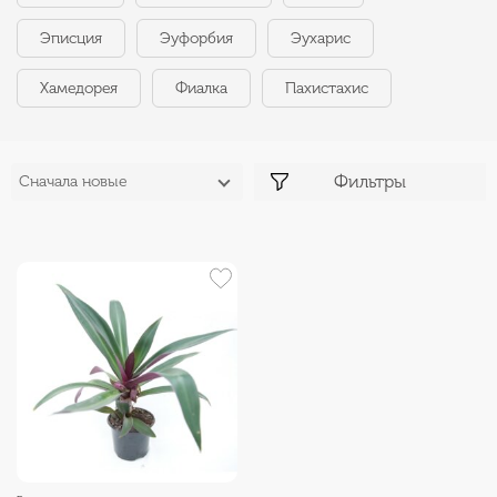
Эписция
Эуфорбия
Эухарис
Хамедорея
Фиалка
Пахистахис
Фильтры
Сначала новые