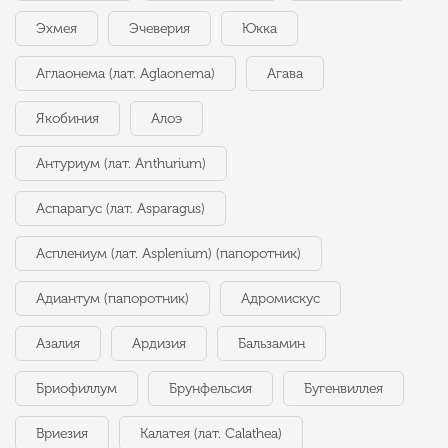
Эхмея
Эчеверия
Юкка
Аглаонема (лат. Aglaonema)
Агава
Якобиния
Алоэ
Антуриум (лат. Anthurium)
Аспарагус (лат. Asparagus)
Асплениум (лат. Asplenium) (папоротник)
Адиантум (папоротник)
Адромискус
Азалия
Ардизия
Бальзамин
Бриофиллум
Брунфельсия
Бугенвиллея
Вриезия
Калатея (лат. Calathea)