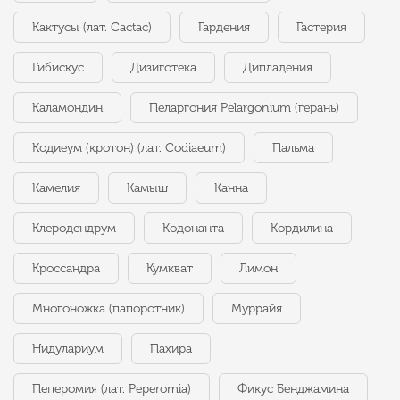
Кактусы (лат. Cactac)
Гардения
Гастерия
Гибискус
Дизиготека
Дипладения
Каламондин
Пеларгония Pelargonium (герань)
Кодиеум (кротон) (лат. Codiaeum)
Пальма
Камелия
Камыш
Канна
Клеродендрум
Кодонанта
Кордилина
Кроссандра
Кумкват
Лимон
Многоножка (папоротник)
Муррайя
Нидулариум
Пахира
Пеперомия (лат. Peperomia)
Фикус Бенджамина