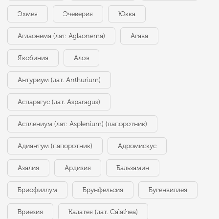
Эхмея
Эчеверия
Юкка
Аглаонема (лат. Aglaonema)
Агава
Якобиния
Алоэ
Антуриум (лат. Anthurium)
Аспарагус (лат. Asparagus)
Асплениум (лат. Asplenium) (папоротник)
Адиантум (папоротник)
Адромискус
Азалия
Ардизия
Бальзамин
Бриофиллум
Брунфельсия
Бугенвиллея
Вриезия
Калатея (лат. Calathea)