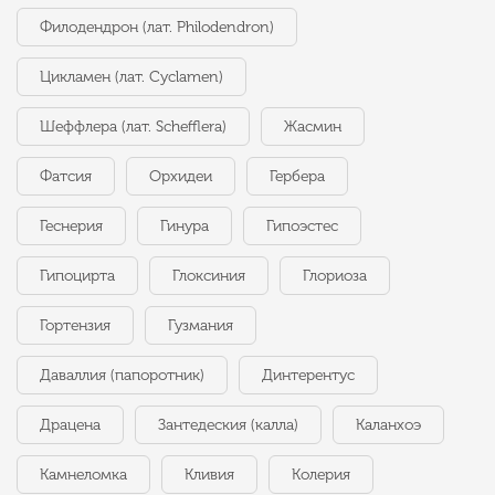
Филодендрон (лат. Philodendron)
Цикламен (лат. Cyclamen)
Шеффлера (лат. Schefflera)
Жасмин
Фатсия
Орхидеи
Гербера
Геснерия
Гинура
Гипоэстес
Гипоцирта
Глоксиния
Глориоза
Гортензия
Гузмания
Даваллия (папоротник)
Динтерентус
Драцена
Зантедеския (калла)
Каланхоэ
Камнеломка
Кливия
Колерия