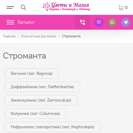
0
Каталог
Главная
Комнатные растения
Строманта
Строманта
Бегония (лат. Begonia)
Диффенбахия (лат. Dieffenbachia)
Замиокулькас (лат. Zamioculcas)
Колумнея (лат. Columnea)
Нефролепис (папоротник) (лат. Nephrolepis)