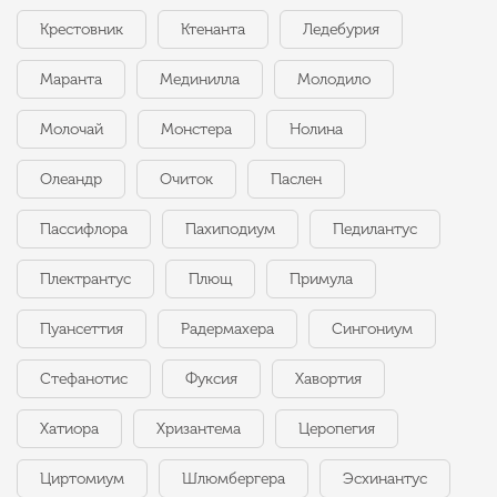
Крестовник
Ктенанта
Ледебурия
Маранта
Мединилла
Молодило
Молочай
Монстера
Нолина
Олеандр
Очиток
Паслен
Пассифлора
Пахиподиум
Педилантус
Плектрантус
Плющ
Примула
Пуансеттия
Радермахера
Сингониум
Стефанотис
Фуксия
Хавортия
Хатиора
Хризантема
Церопегия
Циртомиум
Шлюмбергера
Эсхинантус