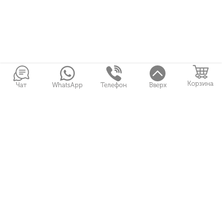
Корзина
Чат
WhatsApp
Телефон
Вверх
Войти в Личный кабинет
Собранные букеты
Игрушки
Сувениры
Цветы и Магия © 2026