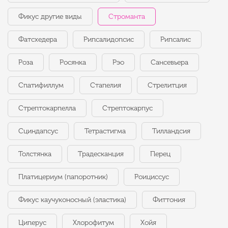
Фикус другие виды
Строманта
Фатсхедера
Рипсалидопсис
Рипсалис
Роза
Росянка
Рэо
Сансевьера
Спатифиллум
Стапелия
Стрелитция
Стрептокарпелла
Стрептокарпус
Сциндапсус
Тетрастигма
Тилландсия
Толстянка
Традесканция
Перец
Платицериум (папоротник)
Роициссус
Фикус каучуконосный (эластика)
Фиттония
Циперус
Хлорофитум
Хойя