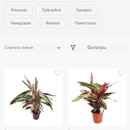
Эписция
Эуфорбия
Эухарис
Хамедорея
Фиалка
Пахистахис
Фильтры
Сначала новые