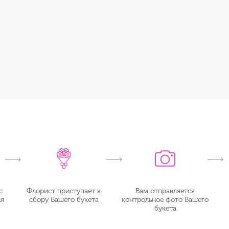
с
Флорист приступает к
Вам отправляется
ия
сбору Вашего букета
контрольное фото Вашего
букета