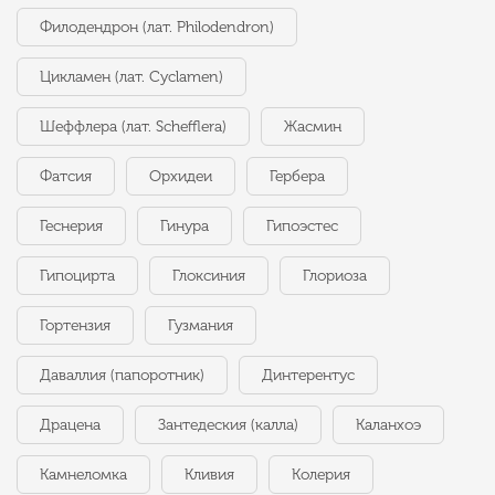
Филодендрон (лат. Philodendron)
Цикламен (лат. Cyclamen)
Шеффлера (лат. Schefflera)
Жасмин
Фатсия
Орхидеи
Гербера
Геснерия
Гинура
Гипоэстес
Гипоцирта
Глоксиния
Глориоза
Гортензия
Гузмания
Даваллия (папоротник)
Динтерентус
Драцена
Зантедеския (калла)
Каланхоэ
Камнеломка
Кливия
Колерия