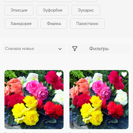
Эписция
Эуфорбия
Эухарис
Хамедорея
Фиалка
Пахистахис
Фильтры
Сначала новые