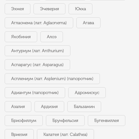
Эхмея
Эчеверия
Юкка
Аглаонема (лат. Aglaonema)
Агава
Якобиния
Алоэ
Антуриум (лат. Anthurium)
Аспарагус (лат. Asparagus)
Асплениум (лат. Asplenium) (папоротник)
Адиантум (папоротник)
Адромискус
Азалия
Ардизия
Бальзамин
Бриофиллум
Брунфельсия
Бугенвиллея
Вриезия
Калатея (лат. Calathea)