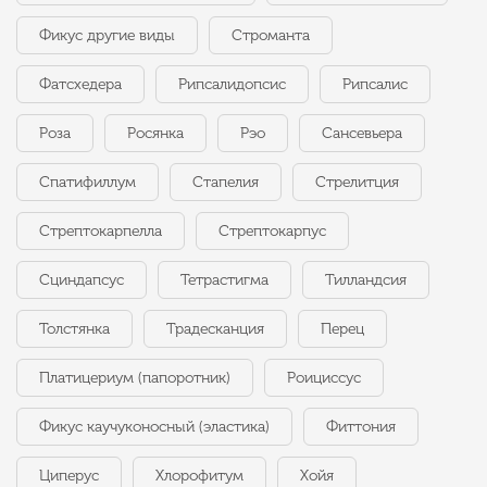
Фикус другие виды
Строманта
Фатсхедера
Рипсалидопсис
Рипсалис
Роза
Росянка
Рэо
Сансевьера
Спатифиллум
Стапелия
Стрелитция
Стрептокарпелла
Стрептокарпус
Сциндапсус
Тетрастигма
Тилландсия
Толстянка
Традесканция
Перец
Платицериум (папоротник)
Роициссус
Фикус каучуконосный (эластика)
Фиттония
Циперус
Хлорофитум
Хойя