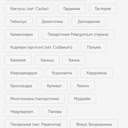
Кактусы (лат. Cactac)
Гардения
Гастерия
Гибискус
Дизиготека
Дипладения
Каламондин
Пеларгония Pelargonium (герань)
Кодиеум (кротон) (лат. Codiaeum)
Пальма
Камелия
Камыш
Канна
Клеродендрум
Кодонанта
Кордилина
Кроссандра
Кумкват
Лимон
Многоножка (папоротник)
Муррайя
Нидулариум
Пахира
Пеперомия (лат. Peperomia)
Фикус Бенджамина