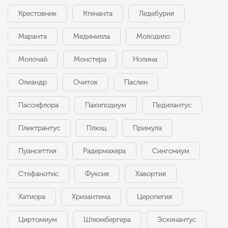
Крестовник
Ктенанта
Ледебурия
Маранта
Мединилла
Молодило
Молочай
Монстера
Нолина
Олеандр
Очиток
Паслен
Пассифлора
Пахиподиум
Педилантус
Плектрантус
Плющ
Примула
Пуансеттия
Радермахера
Сингониум
Стефанотис
Фуксия
Хавортия
Хатиора
Хризантема
Церопегия
Циртомиум
Шлюмбергера
Эсхинантус