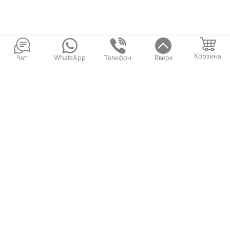
Корзина
Чат
WhatsApp
Телефон
Вверх
Войти в Личный кабинет
Собранные букеты
Игрушки
Сувениры
Цветы и Магия © 2026
Все права защищены
ФЛОРИСТЫ
О НАС
Политика конфиденциальности
УСЛОВИЯ ОПЛАТЫ И ДОСТАВКИ