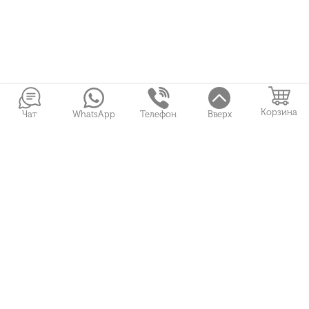
Корзина
Чат
WhatsApp
Телефон
Вверх
Войти в Личный кабинет
Собранные букеты
Игрушки
Сувениры
Цветы и Магия © 2026
Все права защищены