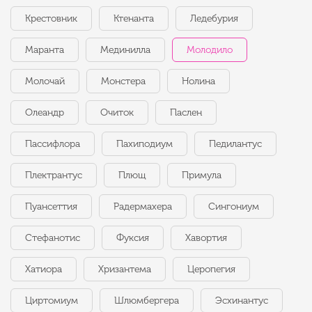
Крестовник
Ктенанта
Ледебурия
Маранта
Мединилла
Молодило
Молочай
Монстера
Нолина
Олеандр
Очиток
Паслен
Пассифлора
Пахиподиум
Педилантус
Плектрантус
Плющ
Примула
Пуансеттия
Радермахера
Сингониум
Стефанотис
Фуксия
Хавортия
Хатиора
Хризантема
Церопегия
Циртомиум
Шлюмбергера
Эсхинантус