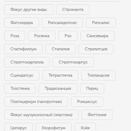
Фикус другие виды
Строманта
Фатсхедера
Рипсалидопсис
Рипсалис
Роза
Росянка
Рэо
Сансевьера
Спатифиллум
Стапелия
Стрелитция
Стрептокарпелла
Стрептокарпус
Сциндапсус
Тетрастигма
Тилландсия
Толстянка
Традесканция
Перец
Платицериум (папоротник)
Роициссус
Фикус каучуконосный (эластика)
Фиттония
Циперус
Хлорофитум
Хойя