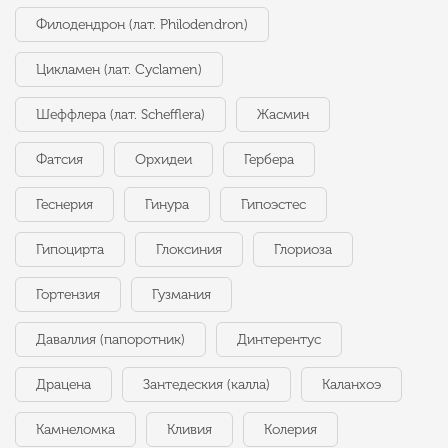
Филодендрон (лат. Philodendron)
Цикламен (лат. Cyclamen)
Шеффлера (лат. Schefflera)
Жасмин
Фатсия
Орхидеи
Гербера
Геснерия
Гинура
Гипоэстес
Гипоцирта
Глоксиния
Глориоза
Гортензия
Гузмания
Даваллия (папоротник)
Динтерентус
Драцена
Зантедеския (калла)
Каланхоэ
Камнеломка
Кливия
Колерия