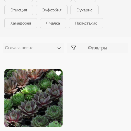
Эписция
Эуфорбия
Эухарис
Хамедорея
Фиалка
Пахистахис
Фильтры
Сначала новые