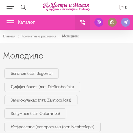
0
Каталог
Главная
Комнатные растения
Молодило
Молодило
Бегония (лат. Begonia)
Диффенбахия (лат. Dieffenbachia)
Замиокулькас (лат. Zamioculcas)
Колумнея (лат. Columnea)
Нефролепис (папоротник) (лат. Nephrolepis)