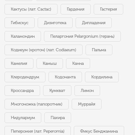
Кактусы (лат. Cactac)
Гардения
Гастерия
Гибискус
Дизиготека
Дипладения
Каламондин
Пеларгония Pelargonium (герань)
Кодиеум (кротон) (лат. Codiaeum)
Пальма
Камелия
Камыш
Канна
Клеродендрум
Кодонанта
Кордилина
Кроссандра
Кумкват
Лимон
Многоножка (папоротник)
Муррайя
Нидулариум
Пахира
Пеперомия (лат. Peperomia)
Фикус Бенджамина