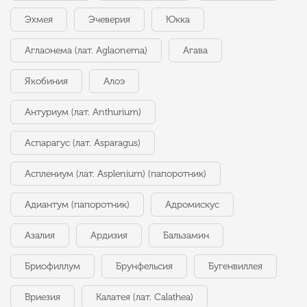
Эхмея
Эчеверия
Юкка
Аглаонема (лат. Aglaonema)
Агава
Якобиния
Алоэ
Антуриум (лат. Anthurium)
Аспарагус (лат. Asparagus)
Асплениум (лат. Asplenium) (папоротник)
Адиантум (папоротник)
Адромискус
Азалия
Ардизия
Бальзамин
Бриофиллум
Брунфельсия
Бугенвиллея
Вриезия
Калатея (лат. Calathea)