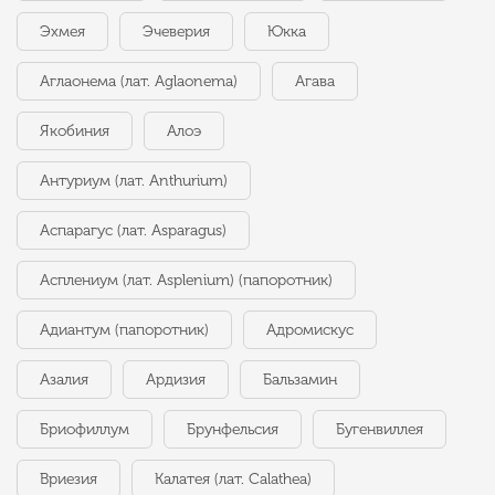
Эхмея
Эчеверия
Юкка
Аглаонема (лат. Aglaonema)
Агава
Якобиния
Алоэ
Антуриум (лат. Anthurium)
Аспарагус (лат. Asparagus)
Асплениум (лат. Asplenium) (папоротник)
Адиантум (папоротник)
Адромискус
Азалия
Ардизия
Бальзамин
Бриофиллум
Брунфельсия
Бугенвиллея
Вриезия
Калатея (лат. Calathea)