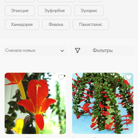
Эписция
Эуфорбия
Эухарис
Хамедорея
Фиалка
Пахистахис
Фильтры
Сначала новые