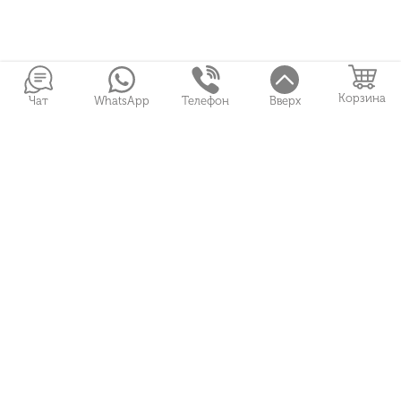
Корзина
Чат
WhatsApp
Телефон
Вверх
Войти в Личный кабинет
Собранные букеты
Игрушки
Сувениры
Цветы и Магия © 2026
Все права защищены
ФЛОРИСТЫ
О НАС
Политика конфиденциальности
УСЛОВИЯ ОПЛАТЫ И ДОСТАВКИ