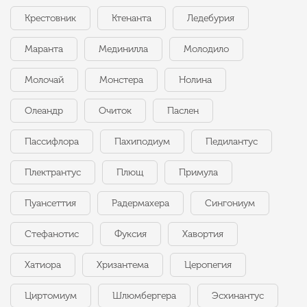
Крестовник
Ктенанта
Ледебурия
Маранта
Мединилла
Молодило
Молочай
Монстера
Нолина
Олеандр
Очиток
Паслен
Пассифлора
Пахиподиум
Педилантус
Плектрантус
Плющ
Примула
Пуансеттия
Радермахера
Сингониум
Стефанотис
Фуксия
Хавортия
Хатиора
Хризантема
Церопегия
Циртомиум
Шлюмбергера
Эсхинантус