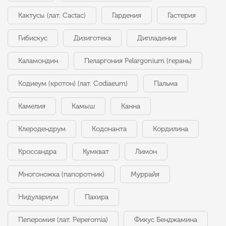
Кактусы (лат. Cactac)
Гардения
Гастерия
Гибискус
Дизиготека
Дипладения
Каламондин
Пеларгония Pelargonium (герань)
Кодиеум (кротон) (лат. Codiaeum)
Пальма
Камелия
Камыш
Канна
Клеродендрум
Кодонанта
Кордилина
Кроссандра
Кумкват
Лимон
Многоножка (папоротник)
Муррайя
Нидулариум
Пахира
Пеперомия (лат. Peperomia)
Фикус Бенджамина