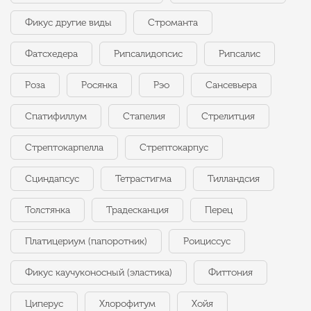
Фикус другие виды
Строманта
Фатсхедера
Рипсалидопсис
Рипсалис
Роза
Росянка
Рэо
Сансевьера
Спатифиллум
Стапелия
Стрелитция
Стрептокарпелла
Стрептокарпус
Сциндапсус
Тетрастигма
Тилландсия
Толстянка
Традесканция
Перец
Платицериум (папоротник)
Роициссус
Фикус каучуконосный (эластика)
Фиттония
Циперус
Хлорофитум
Хойя