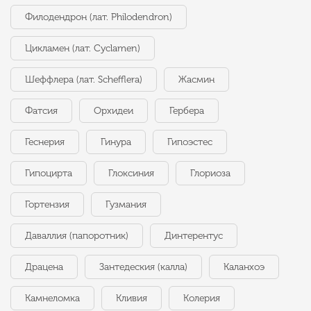
Филодендрон (лат. Philodendron)
Цикламен (лат. Cyclamen)
Шеффлера (лат. Schefflera)
Жасмин
Фатсия
Орхидеи
Гербера
Геснерия
Гинура
Гипоэстес
Гипоцирта
Глоксиния
Глориоза
Гортензия
Гузмания
Даваллия (папоротник)
Динтерентус
Драцена
Зантедеския (калла)
Каланхоэ
Камнеломка
Кливия
Колерия